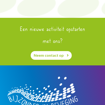
Een nieuwe activiteit opstarten
met ons?
Neem contact op