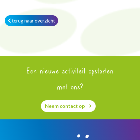
terug naar overzicht
Een nieuwe activiteit opstarten
met ons?
Neem contact op